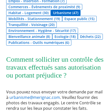
Emploi - Insertion - Formation (7)
Commerces - Évènements de proximité (9)
Agenda
Habitat - Logement (30)
Urbanisme (47)
Actualités
Mobilités - Stationnement (19)
Espace public (15)
FAQ
Tranquillité - Voisinage (20)
Kiosque
Espace de services en ligne
Environnement - Hygiène - Sécurité (17)
Bienveillance animale (8)
Ecologie (18)
Déchets (22)
Publications - Outils numériques (6)
Facebook
X
Instagram
Youtube
Linkedin
Les
RECHERCHER ...
dernièr
alertes
Eco
Comment solliciter un contrôle des
Watt
travaux effectués sans autorisation
ou portant préjudice ?
Vous pouvez nous envoyer votre demande par mail
à
urbanisme@merignac.com
. Veuillez fournir des
photos des travaux engagés. Le centre Contrôle se
rendra sur les lieux pour constater les faits.