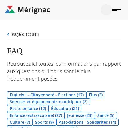
Aller
au
contenu
principal
Ouvrir
Ouvrir
Menu
Merignac
la
le
La mairie
principal
-
recherche
menu
page
Fil
Page d'accueil
Ouvrir
d'accueil
Mon quotidien
d'Ariane
le
sous-
Ouvrir
FAQ
menu
Participation citoyenne
le
La
sous-
mairie
Ouvrir
Retrouvez ici toutes les informations par rapport
menu
Que faire à Mérignac ?
le
Mon
aux questions qui nous sont le plus
sous-
quotid
Ouvrir
menu
fréquemment posées
Mes démarches
le
Partic
sous-
citoye
Ouvrir
menu
Mon Profil
le
État civil - Citoyenneté - Élections (17)
Élus (3)
Que
sous-
faire
Ouvrir
Services et équipements municipaux (2)
menu
à
le
Mes
Petite enfance (12)
Éducation (21)
Mérig
sous-
démar
Enfance (extrascolaire) (27)
Jeunesse (23)
Santé (5)
?
menu
20°
Mon
Moyen
Culture (7)
Sports (9)
Associations - Solidarités (14)
Profil