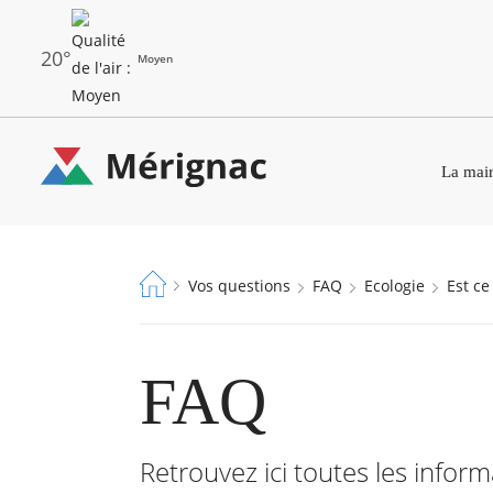
Aller
au
contenu
principal
20°
Moyen
Les
Menu
dernières
La mair
principal
alertes
Eco
Merignac
Watt
-
Fil
Vos questions
FAQ
Ecologie
Est c
page
d'Ariane
d'accueil
FAQ
Retrouvez ici toutes les info