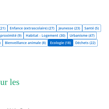
(21)
Enfance (extrascolaire) (27)
Jeunesse (23)
Santé (5)
roximité (9)
Habitat - Logement (30)
Urbanisme (47)
)
Bienveillance animale (8)
Ecologie (18)
Déchets (22)
ur les