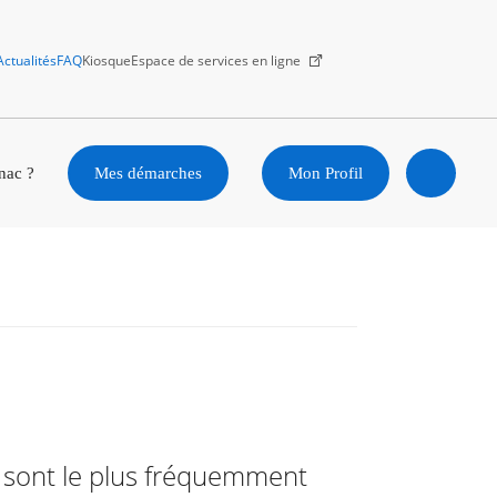
Actualités
FAQ
Kiosque
Espace de services en ligne
Facebook
X
Instagram
Youtube
Linkedin
nac ?
Mes démarches
Mon Profil
Ouvrir
la
recherc
s sont le plus fréquemment