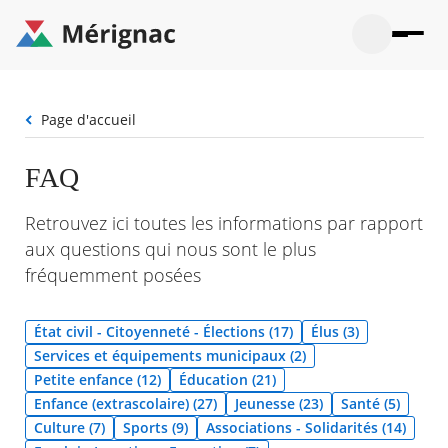
Aller
au
contenu
principal
Ouvrir
Ouvrir
Menu
Merignac
la
le
La mairie
principal
-
recherche
menu
page
Fil
Page d'accueil
Ouvrir
d'accueil
Mon quotidien
d'Ariane
le
sous-
Ouvrir
FAQ
menu
Participation citoyenne
le
La
sous-
mairie
Ouvrir
Retrouvez ici toutes les informations par rapport
menu
Que faire à Mérignac ?
le
Mon
aux questions qui nous sont le plus
sous-
quotid
Ouvrir
menu
fréquemment posées
Mes démarches
le
Partic
sous-
citoye
Ouvrir
menu
Mon Profil
le
État civil - Citoyenneté - Élections (17)
Élus (3)
Que
sous-
faire
Ouvrir
Services et équipements municipaux (2)
menu
à
le
Mes
Petite enfance (12)
Éducation (21)
Mérig
sous-
démar
Enfance (extrascolaire) (27)
Jeunesse (23)
Santé (5)
?
menu
21°
Mon
Moyen
Culture (7)
Sports (9)
Associations - Solidarités (14)
Profil