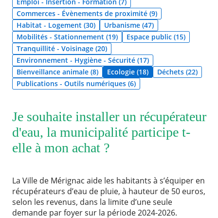
Emploi - Insertion - Formation (7)
Commerces - Évènements de proximité (9)
Agenda
Habitat - Logement (30)
Urbanisme (47)
Actualités
Mobilités - Stationnement (19)
Espace public (15)
FAQ
Tranquillité - Voisinage (20)
Kiosque
Espace de services en ligne
Environnement - Hygiène - Sécurité (17)
Bienveillance animale (8)
Ecologie (18)
Déchets (22)
Publications - Outils numériques (6)
Facebook
X
Instagram
Youtube
Linkedin
Les
dernièr
RECHERCHER ...
alertes
Eco
Je souhaite installer un récupérateur
Watt
d'eau, la municipalité participe t-
elle à mon achat ?
La Ville de Mérignac aide les habitants à s’équiper en
récupérateurs d’eau de pluie, à hauteur de 50 euros,
selon les revenus, dans la limite d’une seule
demande par foyer sur la période 2024-2026.