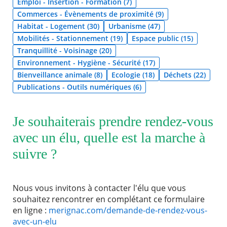
Emploi - Insertion - Formation (7)
Commerces - Évènements de proximité (9)
Agenda
Habitat - Logement (30)
Urbanisme (47)
Actualités
Mobilités - Stationnement (19)
Espace public (15)
FAQ
Tranquillité - Voisinage (20)
Kiosque
Espace de services en ligne
Environnement - Hygiène - Sécurité (17)
Bienveillance animale (8)
Ecologie (18)
Déchets (22)
Publications - Outils numériques (6)
Facebook
X
Instagram
Youtube
Linkedin
Les
RECHERCHER ...
dernièr
alertes
Eco
Je souhaiterais prendre rendez-vous
Watt
avec un élu, quelle est la marche à
suivre ?
Nous vous invitons à contacter l'élu que vous
souhaitez rencontrer en complétant ce formulaire
en ligne :
merignac.com/demande-de-rendez-vous-
avec-un-elu