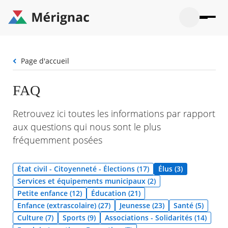
Aller
au
contenu
principal
Ouvrir
Ouvrir
Menu
Merignac
la
le
La mairie
principal
-
recherche
menu
page
Fil
Page d'accueil
Ouvrir
d'accueil
Mon quotidien
d'Ariane
le
sous-
Ouvrir
FAQ
menu
Participation citoyenne
le
La
sous-
mairie
Ouvrir
Retrouvez ici toutes les informations par rapport
menu
Que faire à Mérignac ?
le
Mon
aux questions qui nous sont le plus
sous-
quotid
Ouvrir
menu
fréquemment posées
Mes démarches
le
Partic
sous-
citoye
Ouvrir
menu
Mon Profil
le
État civil - Citoyenneté - Élections (17)
Élus (3)
Que
sous-
faire
Ouvrir
Services et équipements municipaux (2)
menu
à
le
Mes
Petite enfance (12)
Éducation (21)
Mérig
sous-
démar
Enfance (extrascolaire) (27)
Jeunesse (23)
Santé (5)
?
menu
21°
Mon
Moyen
Culture (7)
Sports (9)
Associations - Solidarités (14)
Profil