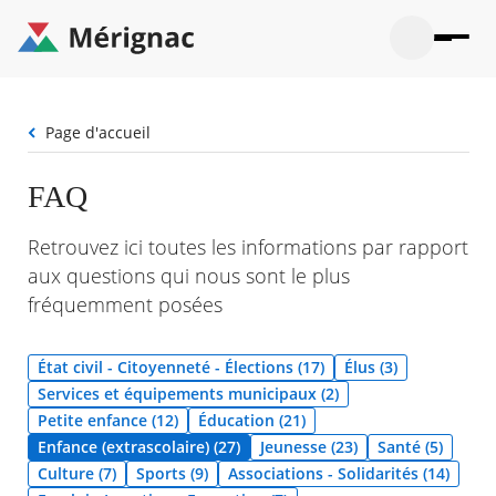
Aller
au
contenu
principal
Ouvrir
Ouvrir
Menu
Merignac
la
le
La mairie
principal
-
recherche
menu
page
Fil
Page d'accueil
Ouvrir
d'accueil
Mon quotidien
d'Ariane
le
sous-
Ouvrir
FAQ
menu
Participation citoyenne
le
La
sous-
mairie
Ouvrir
Retrouvez ici toutes les informations par rapport
menu
Que faire à Mérignac ?
le
Mon
aux questions qui nous sont le plus
sous-
quotid
Ouvrir
menu
fréquemment posées
Mes démarches
le
Partic
sous-
citoye
Ouvrir
menu
Mon Profil
le
État civil - Citoyenneté - Élections (17)
Élus (3)
Que
sous-
faire
Ouvrir
Services et équipements municipaux (2)
menu
à
le
Mes
Petite enfance (12)
Éducation (21)
Mérig
sous-
démar
Enfance (extrascolaire) (27)
Jeunesse (23)
Santé (5)
?
menu
29°
Mon
Moyen
Culture (7)
Sports (9)
Associations - Solidarités (14)
Profil