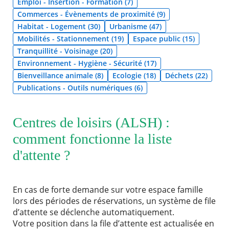
Emploi - Insertion - Formation (7)
Commerces - Évènements de proximité (9)
Agenda
Habitat - Logement (30)
Urbanisme (47)
Actualités
Mobilités - Stationnement (19)
Espace public (15)
FAQ
Tranquillité - Voisinage (20)
Kiosque
Espace de services en ligne
Environnement - Hygiène - Sécurité (17)
Bienveillance animale (8)
Ecologie (18)
Déchets (22)
Publications - Outils numériques (6)
Facebook
X
Instagram
Youtube
Linkedin
Les
dernièr
alertes
Eco
Centres de loisirs (ALSH) :
Watt
comment fonctionne la liste
d'attente ?
RECHERCHER ...
En cas de forte demande sur votre espace famille
lors des périodes de réservations, un système de file
d’attente se déclenche automatiquement.
Votre position dans la file d’attente est actualisée en