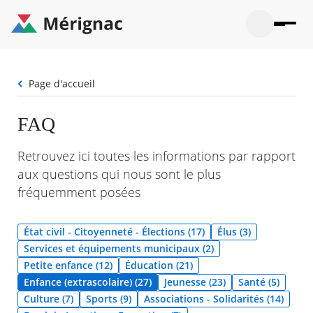
Aller
au
contenu
principal
Ouvrir
Ouvrir
Menu
Merignac
la
le
La mairie
principal
-
recherche
menu
page
Fil
Page d'accueil
Ouvrir
d'accueil
Mon quotidien
d'Ariane
le
sous-
Ouvrir
FAQ
menu
Participation citoyenne
le
La
sous-
mairie
Ouvrir
Retrouvez ici toutes les informations par rapport
menu
Que faire à Mérignac ?
le
Mon
aux questions qui nous sont le plus
sous-
quotid
Ouvrir
menu
fréquemment posées
Mes démarches
le
Partic
sous-
citoye
Ouvrir
menu
Mon Profil
le
État civil - Citoyenneté - Élections (17)
Élus (3)
Que
sous-
faire
Ouvrir
Services et équipements municipaux (2)
menu
à
le
Mes
Petite enfance (12)
Éducation (21)
Mérig
sous-
démar
Enfance (extrascolaire) (27)
Jeunesse (23)
Santé (5)
?
menu
21°
Mon
Moyen
Culture (7)
Sports (9)
Associations - Solidarités (14)
Profil