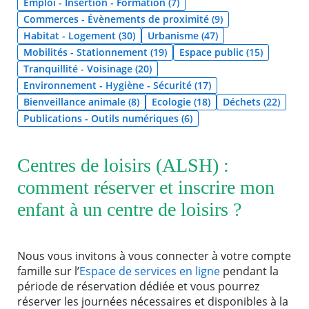
Emploi - Insertion - Formation (7)
Commerces - Évènements de proximité (9)
Agenda
Habitat - Logement (30)
Urbanisme (47)
Actualités
Mobilités - Stationnement (19)
Espace public (15)
FAQ
Tranquillité - Voisinage (20)
Kiosque
Espace de services en ligne
Environnement - Hygiène - Sécurité (17)
Bienveillance animale (8)
Ecologie (18)
Déchets (22)
Publications - Outils numériques (6)
Facebook
X
Instagram
Youtube
Linkedin
Les
RECHERCHER ...
dernièr
alertes
Eco
Centres de loisirs (ALSH) :
Watt
comment réserver et inscrire mon
enfant à un centre de loisirs ?
Nous vous invitons à vous connecter à votre compte
famille sur l’
Espace de services en ligne
pendant la
période de réservation dédiée et vous pourrez
réserver les journées nécessaires et disponibles à la