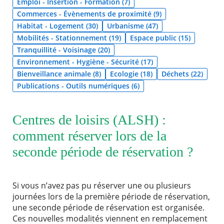
Emploi - Insertion - Formation (7)
Commerces - Évènements de proximité (9)
Agenda
Habitat - Logement (30)
Urbanisme (47)
Actualités
Mobilités - Stationnement (19)
Espace public (15)
FAQ
Tranquillité - Voisinage (20)
Kiosque
Espace de services en ligne
Environnement - Hygiène - Sécurité (17)
Bienveillance animale (8)
Ecologie (18)
Déchets (22)
Publications - Outils numériques (6)
Facebook
X
Instagram
Youtube
Linkedin
Les
dernièr
RECHERCHER ...
alertes
Eco
Centres de loisirs (ALSH) :
Watt
comment réserver lors de la
seconde période de réservation ?
Si vous n’avez pas pu réserver une ou plusieurs
journées lors de la première période de réservation,
une seconde période de réservation est organisée.
Ces nouvelles modalités viennent en remplacement