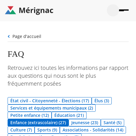
Aller
au
contenu
principal
Ouvrir
Ouvrir
Menu
Merignac
la
le
La mairie
principal
-
recherche
menu
page
Fil
Page d'accueil
Ouvrir
d'accueil
Mon quotidien
d'Ariane
le
sous-
Ouvrir
FAQ
menu
Participation citoyenne
le
La
sous-
mairie
Ouvrir
Retrouvez ici toutes les informations par rapport
menu
Que faire à Mérignac ?
le
Mon
aux questions qui nous sont le plus
sous-
quotid
Ouvrir
menu
fréquemment posées
Mes démarches
le
Partic
sous-
citoye
Ouvrir
menu
Mon Profil
le
État civil - Citoyenneté - Élections (17)
Élus (3)
Que
sous-
faire
Ouvrir
Services et équipements municipaux (2)
menu
à
le
Mes
Petite enfance (12)
Éducation (21)
Mérig
sous-
démar
Enfance (extrascolaire) (27)
Jeunesse (23)
Santé (5)
?
menu
20°
Mon
Moyen
Culture (7)
Sports (9)
Associations - Solidarités (14)
Profil