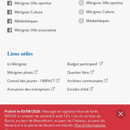
Mérignac Ville sportive
Mérignac Ville sportive
Mérignac Culture
Mérignac Culture
Médiathèques
Médiathèques
Mérignac Ville associative
Liens utiles
Ici Mérignac
Budget participatif
Mérignac photo
Quartier libre
Conseil des jeunes - l'IMPACT
Archives communales
Annuaires des entreprises
Escales d'été
©2024 Ville de Mérignac, Tous droits réservés
Publié le 03/08/2026 :
Passage en vigilance feux de forêt
ROUGE à compter de samedi 8 août 12h. L'accès au bois du
Footer
Mentions légales
Salle de presse
Recrutement
Burck, au parc de Beaudésert, au parc du Château, au parc du
legals
Renard et à la plaine de Beutre est interdit.
Plus d'informations
Foire aux questions (FAQ)
Carte des équipements
ici.