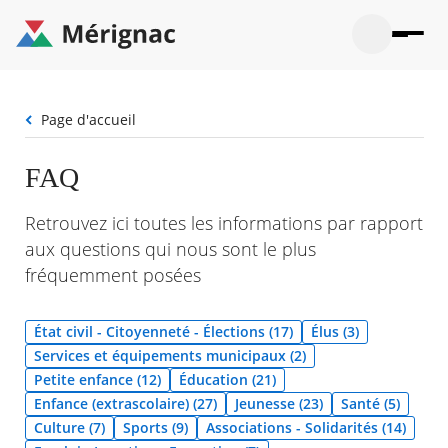
Aller
au
contenu
principal
Ouvrir
Ouvrir
Menu
Merignac
la
le
La mairie
principal
-
recherche
menu
page
Fil
Page d'accueil
Ouvrir
d'accueil
Mon quotidien
d'Ariane
le
sous-
Ouvrir
FAQ
menu
Participation citoyenne
le
La
sous-
mairie
Ouvrir
Retrouvez ici toutes les informations par rapport
menu
Que faire à Mérignac ?
le
Mon
aux questions qui nous sont le plus
sous-
quotid
Ouvrir
menu
fréquemment posées
Mes démarches
le
Partic
sous-
citoye
Ouvrir
menu
Mon Profil
le
État civil - Citoyenneté - Élections (17)
Élus (3)
Que
sous-
faire
Ouvrir
Services et équipements municipaux (2)
menu
à
le
Mes
Petite enfance (12)
Éducation (21)
Mérig
sous-
démar
Enfance (extrascolaire) (27)
Jeunesse (23)
Santé (5)
?
menu
21°
Mon
Moyen
Culture (7)
Sports (9)
Associations - Solidarités (14)
Profil