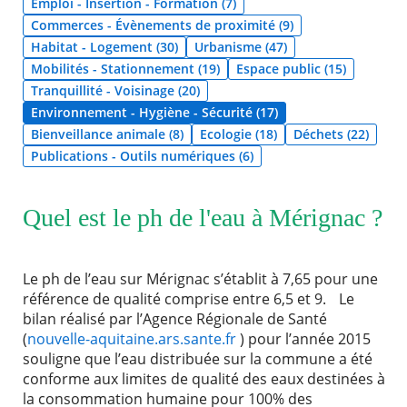
Emploi - Insertion - Formation (7)
Commerces - Évènements de proximité (9)
Agenda
Habitat - Logement (30)
Urbanisme (47)
Actualités
Mobilités - Stationnement (19)
Espace public (15)
FAQ
Tranquillité - Voisinage (20)
Kiosque
Espace de services en ligne
Environnement - Hygiène - Sécurité (17)
Bienveillance animale (8)
Ecologie (18)
Déchets (22)
Publications - Outils numériques (6)
Facebook
X
Instagram
Youtube
Linkedin
Les
dernièr
RECHERCHER ...
alertes
Eco
Quel est le ph de l'eau à Mérignac ?
Watt
Le ph de l’eau sur Mérignac s’établit à 7,65 pour une
référence de qualité comprise entre 6,5 et 9. Le
bilan réalisé par l’Agence Régionale de Santé
(
nouvelle-aquitaine.ars.sante.fr
) pour l’année 2015
souligne que l’eau distribuée sur la commune a été
conforme aux limites de qualité des eaux destinées à
la consommation humaine pour 100% des