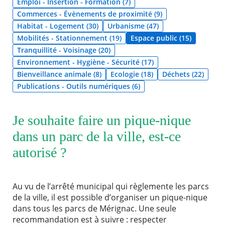
Emploi - Insertion - Formation (7)
Commerces - Évènements de proximité (9)
Agenda
Habitat - Logement (30)
Urbanisme (47)
Actualités
Mobilités - Stationnement (19)
Espace public (15)
FAQ
Tranquillité - Voisinage (20)
Kiosque
Espace de services en ligne
Environnement - Hygiène - Sécurité (17)
Bienveillance animale (8)
Ecologie (18)
Déchets (22)
Publications - Outils numériques (6)
Facebook
X
Instagram
Youtube
Linkedin
Les
RECHERCHER ...
dernièr
alertes
Eco
Je souhaite faire un pique-nique
Watt
dans un parc de la ville, est-ce
autorisé ?
Au vu de l’arrêté municipal qui règlemente les parcs
de la ville, il est possible d’organiser un pique-nique
dans tous les parcs de Mérignac. Une seule
recommandation est à suivre : respecter