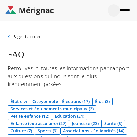
Aller
au
contenu
principal
Ouvrir
Ouvrir
Menu
Merignac
la
le
La mairie
principal
-
recherche
menu
page
Fil
Page d'accueil
Ouvrir
d'accueil
Mon quotidien
d'Ariane
le
sous-
Ouvrir
FAQ
menu
Participation citoyenne
le
La
sous-
mairie
Ouvrir
Retrouvez ici toutes les informations par rapport
menu
Que faire à Mérignac ?
le
Mon
aux questions qui nous sont le plus
sous-
quotid
Ouvrir
menu
fréquemment posées
Mes démarches
le
Partic
sous-
citoye
Ouvrir
menu
Mon Profil
le
État civil - Citoyenneté - Élections (17)
Élus (3)
Que
sous-
faire
Ouvrir
Services et équipements municipaux (2)
menu
à
le
Mes
Petite enfance (12)
Éducation (21)
Mérig
sous-
démar
Enfance (extrascolaire) (27)
Jeunesse (23)
Santé (5)
?
menu
18°
Mon
Moyen
Culture (7)
Sports (9)
Associations - Solidarités (14)
Profil