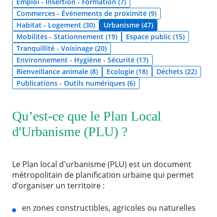
Emploi - Insertion - Formation (7)
Commerces - Évènements de proximité (9)
Agenda
Habitat - Logement (30)
Urbanisme (47)
Actualités
Mobilités - Stationnement (19)
Espace public (15)
FAQ
Tranquillité - Voisinage (20)
Kiosque
Espace de services en ligne
Environnement - Hygiène - Sécurité (17)
Bienveillance animale (8)
Ecologie (18)
Déchets (22)
Publications - Outils numériques (6)
Facebook
X
Instagram
Youtube
Linkedin
Les
dernièr
alertes
Eco
RECHERCHER ...
Qu’est-ce que le Plan Local
Watt
d'Urbanisme (PLU) ?
Le Plan local d'urbanisme (PLU) est un document
métropolitain de planification urbaine qui permet
d’organiser un territoire :
en zones constructibles, agricoles ou naturelles