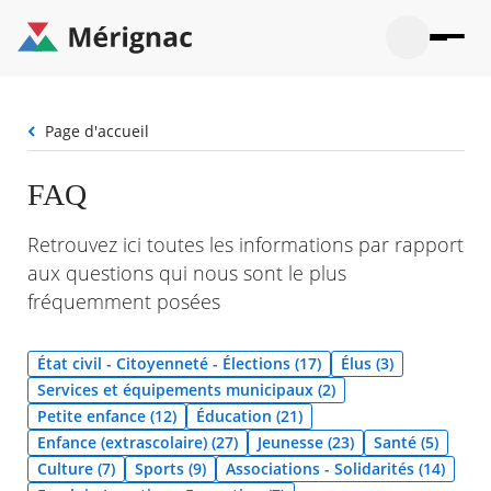
Aller
au
contenu
principal
Ouvrir
Ouvrir
Menu
Merignac
la
le
La mairie
principal
-
recherche
menu
page
Fil
Page d'accueil
Ouvrir
d'accueil
Mon quotidien
d'Ariane
le
sous-
Ouvrir
FAQ
menu
Participation citoyenne
le
La
sous-
mairie
Ouvrir
Retrouvez ici toutes les informations par rapport
menu
Que faire à Mérignac ?
le
Mon
aux questions qui nous sont le plus
sous-
quotid
Ouvrir
menu
fréquemment posées
Mes démarches
le
Partic
sous-
citoye
Ouvrir
menu
Mon Profil
le
État civil - Citoyenneté - Élections (17)
Élus (3)
Que
sous-
faire
Ouvrir
Services et équipements municipaux (2)
menu
à
le
Mes
Petite enfance (12)
Éducation (21)
Mérig
sous-
démar
Enfance (extrascolaire) (27)
Jeunesse (23)
Santé (5)
?
menu
23°
Mon
Moyen
Culture (7)
Sports (9)
Associations - Solidarités (14)
Profil