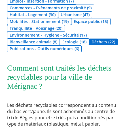
Emploi - Insertion - Formation (7)
Commerces - Évènements de proximité (9)
Agenda
Habitat - Logement (30)
Urbanisme (47)
Actualités
Mobilités - Stationnement (19)
Espace public (15)
FAQ
Tranquillité - Voisinage (20)
Kiosque
Espace de services en ligne
Environnement - Hygiène - Sécurité (17)
Bienveillance animale (8)
Ecologie (18)
Déchets (22)
Publications - Outils numériques (6)
Facebook
X
Instagram
Youtube
Linkedin
Les
dernièr
RECHERCHER ...
alertes
Eco
Comment sont traités les déchets
Watt
recyclables pour la ville de
Mérignac ?
Les déchets recyclables correspondent au contenu
du bac vert/jaune. Ils sont acheminés au centre de
tri de Bègles pour être triés puis conditionnés par
type de matériaux (plastique, métal, papier,