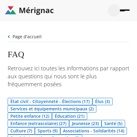
Aller
au
contenu
principal
Ouvrir
Ouvrir
Menu
Merignac
la
le
La mairie
principal
-
recherche
menu
page
Fil
Page d'accueil
Ouvrir
d'accueil
Mon quotidien
d'Ariane
le
sous-
Ouvrir
FAQ
menu
Participation citoyenne
le
La
sous-
mairie
Ouvrir
Retrouvez ici toutes les informations par rapport
menu
Que faire à Mérignac ?
le
Mon
aux questions qui nous sont le plus
sous-
quotid
Ouvrir
menu
fréquemment posées
Mes démarches
le
Partic
sous-
citoye
Ouvrir
menu
Mon Profil
le
État civil - Citoyenneté - Élections (17)
Élus (3)
Que
sous-
faire
Ouvrir
Services et équipements municipaux (2)
menu
à
le
Mes
Petite enfance (12)
Éducation (21)
Mérig
sous-
démar
Enfance (extrascolaire) (27)
Jeunesse (23)
Santé (5)
?
menu
20°
Mon
Moyen
Culture (7)
Sports (9)
Associations - Solidarités (14)
Profil