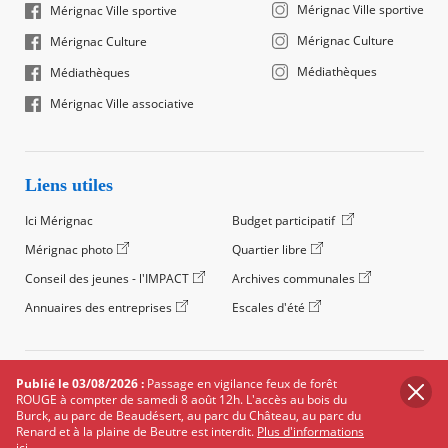
Mérignac Ville sportive
Mérignac Ville sportive
Mérignac Culture
Mérignac Culture
Médiathèques
Médiathèques
Mérignac Ville associative
Liens utiles
Ici Mérignac
Budget participatif
Mérignac photo
Quartier libre
Conseil des jeunes - l'IMPACT
Archives communales
Annuaires des entreprises
Escales d'été
©2024 Ville de Mérignac, Tous droits réservés
Publié le 03/08/2026 :
Passage en vigilance feux de forêt
ROUGE à compter de samedi 8 août 12h. L'accès au bois du
Footer
Mentions légales
Salle de presse
Recrutement
Burck, au parc de Beaudésert, au parc du Château, au parc du
legals
Renard et à la plaine de Beutre est interdit.
Plus d'informations
Foire aux questions (FAQ)
Carte des équipements
ici.