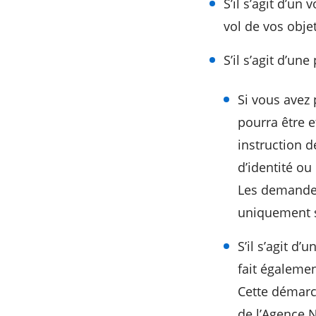
S’il s’agit d’u
vol de vos objet
S’il s’agit d’une
Si vous avez 
pourra être 
instruction 
d’identité ou
Les demandes
uniquement s
S’il s’agit d
fait égaleme
Cette démarch
de l’Agence N