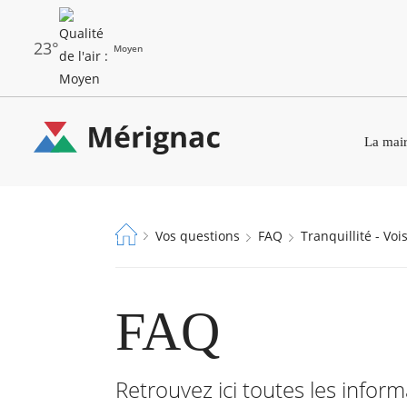
Aller
au
contenu
principal
23°
Moyen
Les
Menu
dernières
La mair
principal
alertes
Eco
Merignac
Watt
-
Fil
Vos questions
FAQ
Tranquillité - Vo
page
d'Ariane
d'accueil
FAQ
Retrouvez ici toutes les info