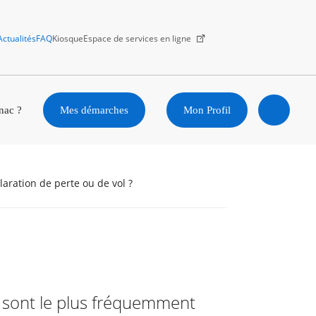
Actualités
FAQ
Kiosque
Espace de services en ligne
Facebook
X
Instagram
Youtube
Linkedin
nac ?
Mes démarches
Mon Profil
Ouvrir
la
laration de perte ou de vol ?
recherc
s sont le plus fréquemment