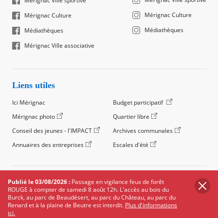
Mérignac Ville sportive
Mérignac Culture
Mérignac Culture
Médiathèques
Médiathèques
Mérignac Ville associative
Liens utiles
Ici Mérignac
Budget participatif
Mérignac photo
Quartier libre
Conseil des jeunes - l'IMPACT
Archives communales
Annuaires des entreprises
Escales d'été
©2024 Ville de Mérignac, Tous droits réservés
Publié le 03/08/2026 :
Passage en vigilance feux de forêt
ROUGE à compter de samedi 8 août 12h. L'accès au bois du
Footer
Mentions légales
Salle de presse
Recrutement
Burck, au parc de Beaudésert, au parc du Château, au parc du
legals
Renard et à la plaine de Beutre est interdit.
Plus d'informations
Foire aux questions (FAQ)
Carte des équipements
ici.
Carte des travaux
Réseaux sociaux
Données personnelles