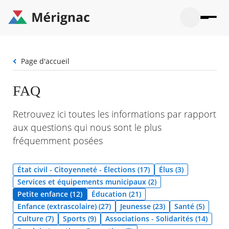
Aller
au
contenu
principal
Ouvrir
Ouvrir
Menu
Merignac
la
le
La mairie
principal
-
recherche
menu
page
Fil
Page d'accueil
Ouvrir
d'accueil
Mon quotidien
d'Ariane
le
sous-
Ouvrir
FAQ
menu
Participation citoyenne
le
La
sous-
mairie
Ouvrir
Retrouvez ici toutes les informations par rapport
menu
Que faire à Mérignac ?
le
Mon
aux questions qui nous sont le plus
sous-
quotid
Ouvrir
menu
fréquemment posées
Mes démarches
le
Partic
sous-
citoye
Ouvrir
menu
Mon Profil
le
État civil - Citoyenneté - Élections (17)
Élus (3)
Que
sous-
faire
Ouvrir
Services et équipements municipaux (2)
menu
à
le
Mes
Petite enfance (12)
Éducation (21)
Mérig
sous-
démar
Enfance (extrascolaire) (27)
Jeunesse (23)
Santé (5)
?
menu
23°
Mon
Moyen
Culture (7)
Sports (9)
Associations - Solidarités (14)
Profil