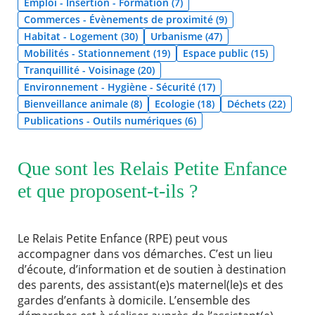
Emploi - Insertion - Formation (7)
Commerces - Évènements de proximité (9)
Agenda
Habitat - Logement (30)
Urbanisme (47)
Actualités
Mobilités - Stationnement (19)
Espace public (15)
FAQ
Tranquillité - Voisinage (20)
Kiosque
Espace de services en ligne
Environnement - Hygiène - Sécurité (17)
Bienveillance animale (8)
Ecologie (18)
Déchets (22)
Publications - Outils numériques (6)
Facebook
X
Instagram
Youtube
Linkedin
Les
dernièr
RECHERCHER ...
alertes
Eco
Que sont les Relais Petite Enfance
Watt
et que proposent-t-ils ?
Le Relais Petite Enfance (RPE) peut vous
accompagner dans vos démarches. C’est un lieu
d’écoute, d’information et de soutien à destination
des parents, des assistant(e)s maternel(le)s et des
gardes d’enfants à domicile. L’ensemble des